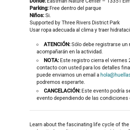
Dónde:
Eastman Nature Center – 13351 El
Parking:
Free dentro del parque
Niños:
Si.
Supported by Three Rivers District Park
Usar ropa adecuada al clima y traer hidratac
ATENCIÓN:
Sólo debe registrarse un 
acompañarán en la actividad.
NOTA:
Este registro cierra el vierne
contacto con usted para los detalles final
puede enviarnos un email a
hola@huella
podremos esperarte.
CANCELACIÓN:
Este evento podría s
evento dependiendo de las condiciones d
Learn about the fascinating life cycle of the