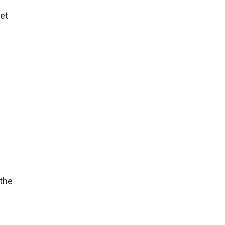
net
 the