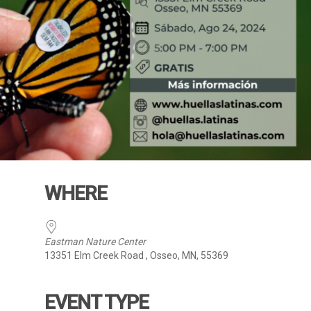
WHERE
Eastman Nature Center
13351 Elm Creek Road , Osseo, MN, 55369
EVENT TYPE