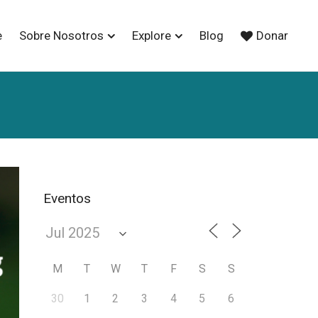
e
Sobre Nosotros
Explore
Blog
Donar
Eventos
M
T
W
T
F
S
S
30
1
2
3
4
5
6