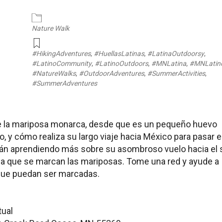
ar
iCalendar
Office 365
Nature Walk
#HikingAdventures
,
#HuellasLatinas
,
#LatinaOutdoorsy
,
#LatinoCommunity
,
#LatinoOutdoors
,
#MNLatina
,
#MNLatin
#NatureWalks
,
#OutdoorAdventures
,
#SummerActivities
,
#SummerAdventures
 de la mariposa monarca, desde que es un pequeño huevo
, y cómo realiza su largo viaje hacia México para pasar e
tán aprendiendo más sobre su asombroso vuelo hacia el 
ida que se marcan las mariposas. Tome una red y ayude a
 que puedan ser marcadas.
tual