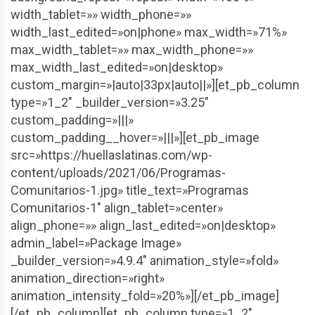
width_tablet=»» width_phone=»»
width_last_edited=»on|phone» max_width=»71%»
max_width_tablet=»» max_width_phone=»»
max_width_last_edited=»on|desktop»
custom_margin=»|auto|33px|auto||»][et_pb_column
type=»1_2″ _builder_version=»3.25″
custom_padding=»|||»
custom_padding__hover=»|||»][et_pb_image
src=»https://huellaslatinas.com/wp-
content/uploads/2021/06/Programas-
Comunitarios-1.jpg» title_text=»Programas
Comunitarios-1″ align_tablet=»center»
align_phone=»» align_last_edited=»on|desktop»
admin_label=»Package Image»
_builder_version=»4.9.4″ animation_style=»fold»
animation_direction=»right»
animation_intensity_fold=»20%»][/et_pb_image]
[/et_pb_column][et_pb_column type=»1_2″