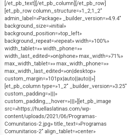
[/et_pb_text][/et_pb_column][/et_pb_row]
[et_pb_row column_structure=»1_2,1_2″
admin_label=»Package» _builder_version=»4.9.4″
background_size=»initial»
background_position=»top_left»
background_repeat=»repeat» width=»100%»
width_tablet=»» width_phone=»»
width_last_edited=»on|phone» max_width=»71%»
max_width_tablet=»» max_width_phone=»»
max_width_last_edited=»on|desktop»
custom_margin=»101px|auto||auto||»]
[et_pb_column type=»1_2″ _builder_version=»3.25″
custom_padding=»|||»
custom_padding__hover=»|||»][et_pb_image
src=»https://huellaslatinas.com/wp-
content/uploads/2021/06/Programas-
Comunitarios-2.jpg» title_text=»Programas
Comunitarios-2″ align_tablet=»center»