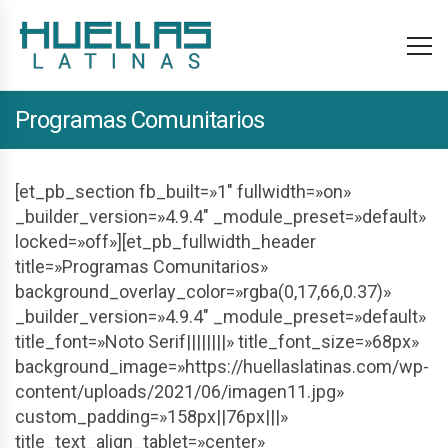
Programas Comunitarios
[et_pb_section fb_built=»1″ fullwidth=»on»
_builder_version=»4.9.4″ _module_preset=»default»
locked=»off»][et_pb_fullwidth_header
title=»Programas Comunitarios»
background_overlay_color=»rgba(0,17,66,0.37)»
_builder_version=»4.9.4″ _module_preset=»default»
title_font=»Noto Serif||||||||» title_font_size=»68px»
background_image=»https://huellaslatinas.com/wp-
content/uploads/2021/06/imagen11.jpg»
custom_padding=»158px||76px|||»
title_text_align_tablet=»center»