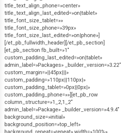
title_text_align_phone=»center»
title_text_align_last_edited=»on|tablet»
title_font_size_tablet=»»
title_font_size_phone=»39px»
title_font_size_last_edited=»on|phone»]
[/et_pb_fullwidth_header][/et_pb_section]
[et_pb_section fb_built=»1″
custom_padding_last_edited=»on|tablet»
admin_label=»Packages» _builder_version=»3.22″
custom_margin=»||45px|||»
custom_padding=»110px||110px|»
custom_padding_tablet=»0px||0px|»
custom_padding_phone=»»][et_pb_row
column_structure=»1_2,1_2″
admin_label=»Package» _builder_version=»4.9.4″
background_size=»initial»
background_position=»top_left»
background_repeat=»repeat» width=»100%»