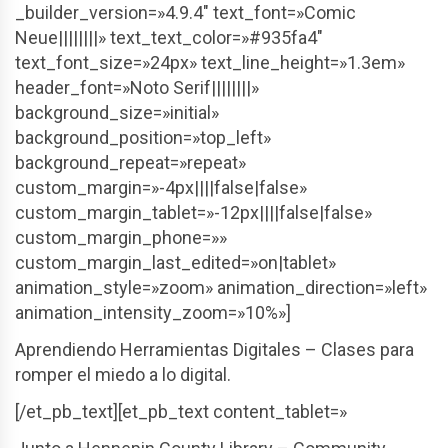
_builder_version=»4.9.4″ text_font=»Comic
Neue||||||||» text_text_color=»#935fa4″
text_font_size=»24px» text_line_height=»1.3em»
header_font=»Noto Serif||||||||»
background_size=»initial»
background_position=»top_left»
background_repeat=»repeat»
custom_margin=»-4px||||false|false»
custom_margin_tablet=»-12px||||false|false»
custom_margin_phone=»»
custom_margin_last_edited=»on|tablet»
animation_style=»zoom» animation_direction=»left»
animation_intensity_zoom=»10%»]
Aprendiendo Herramientas Digitales – Clases para
romper el miedo a lo digital.
[/et_pb_text][et_pb_text content_tablet=»