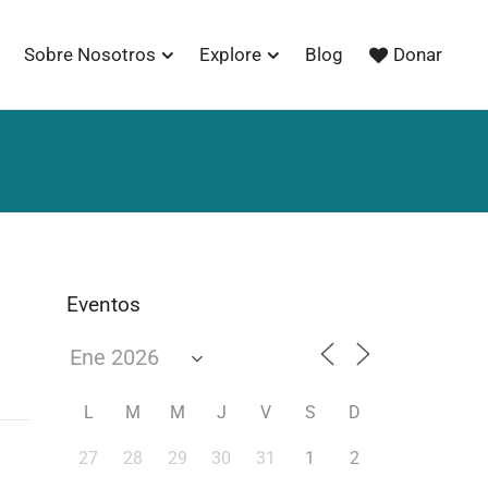
Sobre Nosotros
Explore
Blog
Donar
Eventos
L
M
M
J
V
S
D
27
28
29
30
31
1
2