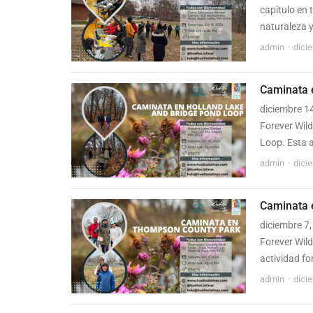
capítulo en 
naturaleza y
admin
dici
Caminata 
diciembre 1
Forever Wil
Loop. Esta a
admin
dici
Caminata 
diciembre 7
Forever Wil
actividad fo
admin
dici