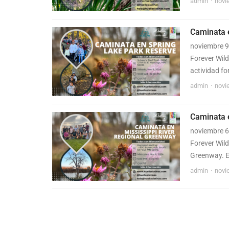
admin
novi
Caminata 
noviembre 9
Forever Wild
actividad fo
admin
novi
Caminata 
noviembre 6
Forever Wild
Greenway. Es
admin
novi