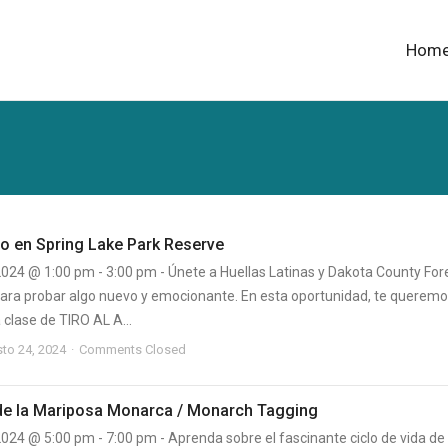
Hom
co en Spring Lake Park Reserve
2024 @ 1:00 pm - 3:00 pm - Únete a Huellas Latinas y Dakota County For
para probar algo nuevo y emocionante. En esta oportunidad, te querem
a clase de TIRO AL A...
to 24, 2024
Comments Closed
e la Mariposa Monarca / Monarch Tagging
024 @ 5:00 pm - 7:00 pm - Aprenda sobre el fascinante ciclo de vida de 