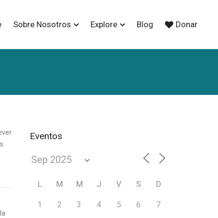
e
Sobre Nosotros
Explore
Blog
Donar
ever
Eventos
os
L
M
M
J
V
S
D
1
2
3
4
5
6
7
la