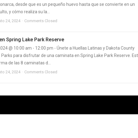
narca, desde que es un pequeño huevo hasta que se convierte en un
lto, y cómo realiza su la...
to 24, 2024
Comments Closed
en Spring Lake Park Reserve
2024 @ 10:00 am - 12:00 pm - Únete a Huellas Latinas y Dakota County
d Parks para disfrutar de una caminata en Spring Lake Park Reserve. Es
rma de las 8 caminatas d...
to 24, 2024
Comments Closed