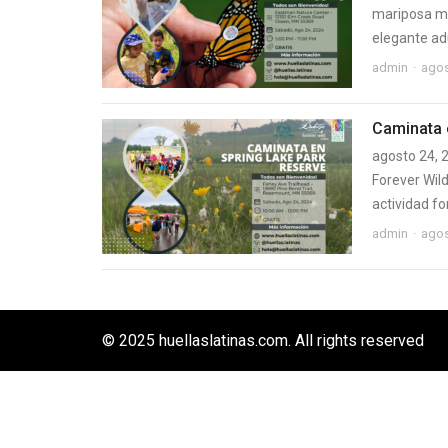
mariposa mo
elegante adu
admin
agos
Caminata 
agosto 24, 
Forever Wil
actividad fo
admin
agos
© 2025 huellaslatinas.com. All rights reserved