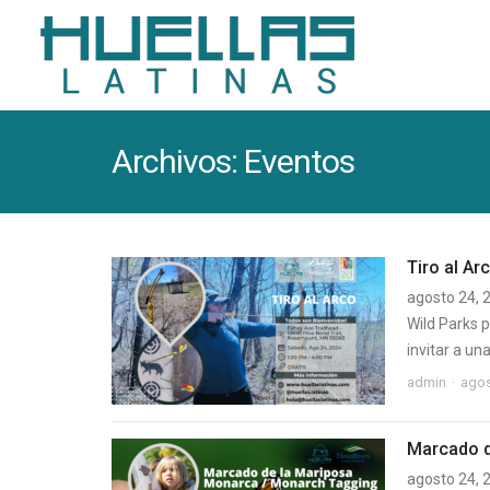
Archivos:
Eventos
Tiro al Ar
agosto 24, 
Wild Parks 
invitar a un
admin
agos
Marcado d
agosto 24, 2