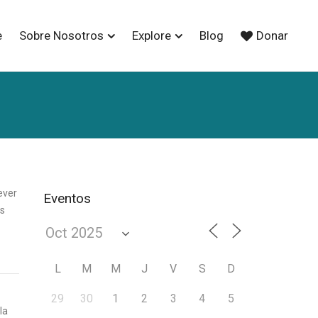
e
Sobre Nosotros
Explore
Blog
Donar
ever
Eventos
os
L
M
M
J
V
S
D
29
30
1
2
3
4
5
la