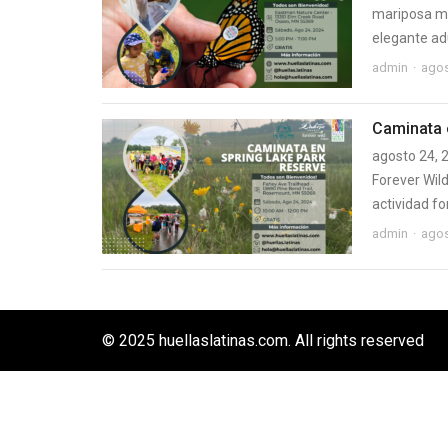
mariposa mo
elegante adu
admin
agos
Caminata 
agosto 24, 
Forever Wil
actividad fo
admin
agos
© 2025 huellaslatinas.com. All rights reserved