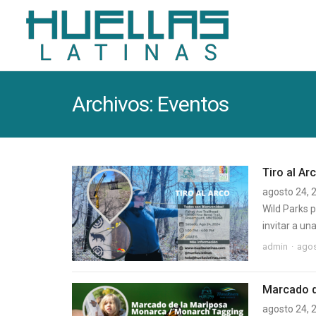
Archivos:
Eventos
Tiro al Ar
agosto 24, 
Wild Parks 
invitar a un
admin
agos
Marcado d
agosto 24, 2