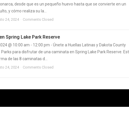
narca, desde que es un pequeño huevo hasta que se convierte en un
lto, y cómo realiza su la...
to 24, 2024
Comments Closed
en Spring Lake Park Reserve
2024 @ 10:00 am - 12:00 pm - Únete a Huellas Latinas y Dakota County
d Parks para disfrutar de una caminata en Spring Lake Park Reserve. Es
rma de las 8 caminatas d...
to 24, 2024
Comments Closed