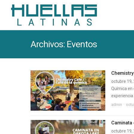
Archivos:
Eventos
Chemistry
octubre 19,
Química en 
experiencia 
admin
octu
Caminata 
octubre 19,