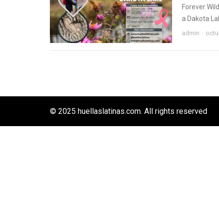
Forever Wild
a Dakota Lak
admin
octu
© 2025 huellaslatinas.com. All rights reserved