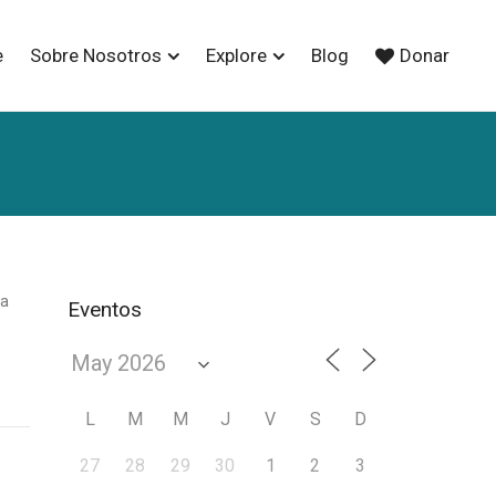
e
Sobre Nosotros
Explore
Blog
Donar
la
Eventos
L
M
M
J
V
S
D
27
28
29
30
1
2
3