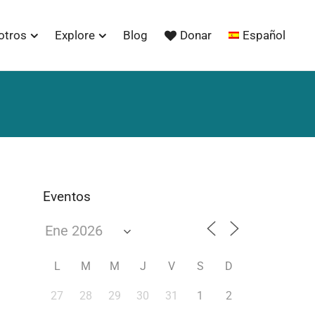
otros
Explore
Blog
Donar
Español
Eventos
L
M
M
J
V
S
D
27
28
29
30
31
1
2