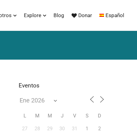
otros
Explore
Blog
Donar
Español
Eventos
L
M
M
J
V
S
D
27
28
29
30
31
1
2