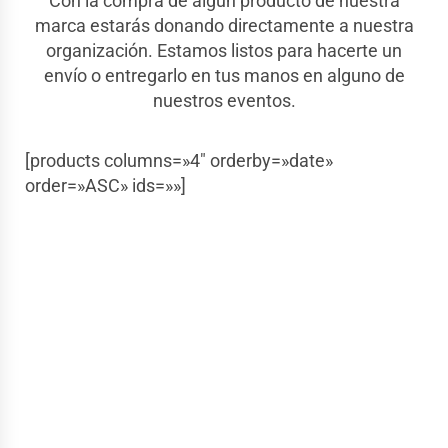
Con la compra de algún producto de nuestra
marca estarás donando directamente a nuestra
organización. Estamos listos para hacerte un
envío o entregarlo en tus manos en alguno de
nuestros eventos.
[products columns=»4″ orderby=»date»
order=»ASC» ids=»»]
Contacto
Si tiene alguna pregunta o necesita
más información, no dude en