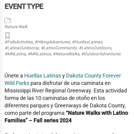
EVENT TYPE
Nature Walk
#FallsActivities
,
#HikingAdventures
,
#HuellasLatinas
,
#LatinaOutdoorsy
,
#LatinoCommunity
,
#LatinoOutdoors
,
#MNLatina
,
#MNLatinos
,
#NatureWalks
,
#OutdoorAdventures
Únete a
Huellas Latinas
y
Dakota County Forever
Wild Parks
para disfrutar de una caminata en
Mississippi River Regional Greenway. Esta actividad
forma de las 10 caminatas de otoño en los
diferentes parques y Greenways de Dakota County,
como parte del programa
“Nature Walks with Latino
Families” – Fall series 2024