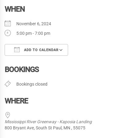
WHEN
November 6, 2024
5:00 pm - 7:00 pm
ADD TO CALENDAR
Download ICS
Google Calendar
iC
BOOKINGS
Bookings closed
WHERE
Mississippi River Greenway - Kaposia Landing
800 Bryant Ave, South St Paul, MN , 55075