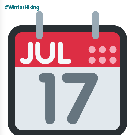
#WinterHiking