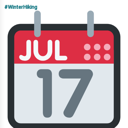
#WinterHiking