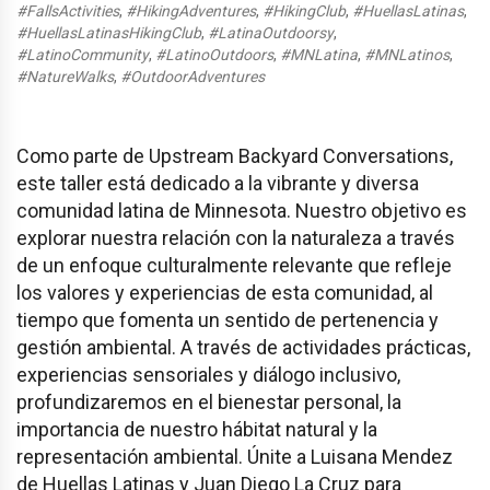
#FallsActivities
,
#HikingAdventures
,
#HikingClub
,
#HuellasLatinas
,
#HuellasLatinasHikingClub
,
#LatinaOutdoorsy
,
#LatinoCommunity
,
#LatinoOutdoors
,
#MNLatina
,
#MNLatinos
,
#NatureWalks
,
#OutdoorAdventures
Como parte de Upstream Backyard Conversations,
este taller está dedicado a la vibrante y diversa
comunidad latina de Minnesota. Nuestro objetivo es
explorar nuestra relación con la naturaleza a través
de un enfoque culturalmente relevante que refleje
los valores y experiencias de esta comunidad, al
tiempo que fomenta un sentido de pertenencia y
gestión ambiental. A través de actividades prácticas,
experiencias sensoriales y diálogo inclusivo,
profundizaremos en el bienestar personal, la
importancia de nuestro hábitat natural y la
representación ambiental. Únite a Luisana Mendez
de Huellas Latinas y Juan Diego La Cruz para