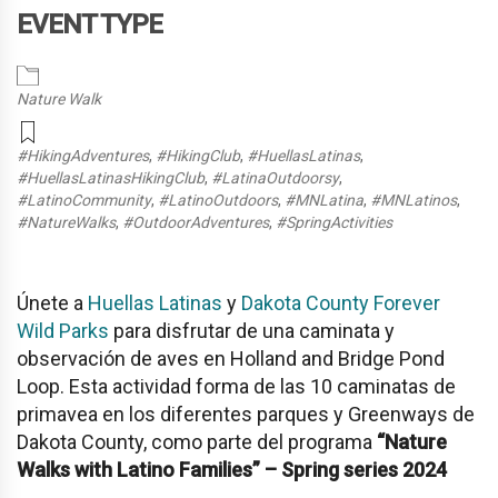
EVENT TYPE
Nature Walk
#HikingAdventures
,
#HikingClub
,
#HuellasLatinas
,
#HuellasLatinasHikingClub
,
#LatinaOutdoorsy
,
#LatinoCommunity
,
#LatinoOutdoors
,
#MNLatina
,
#MNLatinos
,
#NatureWalks
,
#OutdoorAdventures
,
#SpringActivities
Únete a
Huellas Latinas
y
Dakota County Forever
Wild Parks
para disfrutar de una caminata y
observación de aves en Holland and Bridge Pond
Loop. Esta actividad forma de las 10 caminatas de
primavea en los diferentes parques y Greenways de
Dakota County, como parte del programa
“Nature
Walks with Latino Families” – Spring series 2024