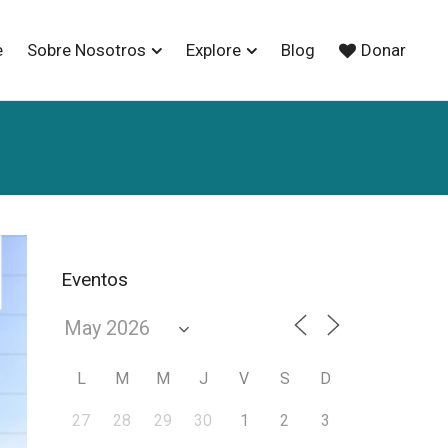
e
Sobre Nosotros
Explore
Blog
Donar
Eventos
L
M
M
J
V
S
D
27
28
29
30
1
2
3