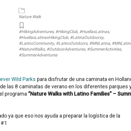
endar
iCalendar
Office 365
Nature Walk
#HikingAdventures
,
#HikingClub
,
#HuellasLatinas
,
#HuellasLatinasHikingClub
,
#LatinaOutdoorsy
,
#LatinoCommunity
,
#LatinoOutdoors
,
#MNLatina
,
#MNLatin
#NatureWalks
,
#OutdoorAdventures
,
#SummerActivities
,
#SummerAdventures
ever Wild Parks
para disfrutar de una caminata en
Hollan
a de las 8 caminatas de verano en los diferentes parques 
del programa
“Nature Walks with Latino Families” – Sum
do ya que eso nos ayuda a preparar la logística de la
a #1