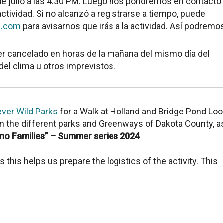
 de julio a las 4:30 PM. Luego nos pondremos en contacto
actividad. Si no alcanzó a registrarse a tiempo, puede
s.com
para avisarnos que irás a la actividad. Así podremo
er cancelado en horas de la mañana del mismo día del
el clima u otros imprevistos.
ver Wild Parks
for a Walk at
Holland and Bridge Pond Lo
 in the different parks and Greenways of Dakota County, a
ino Families” – Summer series 2024
s this helps us prepare the logistics of the activity. This