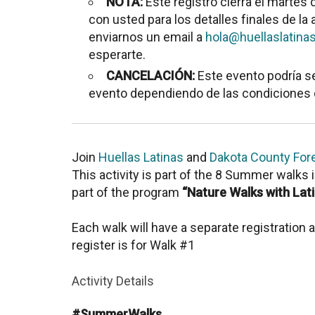
NOTA:
Este registro cierra el martes
con usted para los detalles finales de la 
enviarnos un email a
hola@huellaslatina
esperarte.
CANCELACIÓN:
Este evento podría s
evento dependiendo de las condiciones d
Join
Huellas Latinas
and
Dakota County Fore
This activity is part of the 8 Summer walks
part of the program
“Nature Walks with Lat
Each walk will have a separate registration a
register is for Walk #1
Activity Details
#SummerWalks