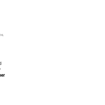
Outlook Live
os
,
d
y
mer