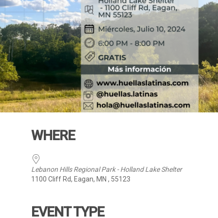
WHERE
Lebanon Hills Regional Park - Holland Lake Shelter
1100 Cliff Rd, Eagan, MN , 55123
EVENT TYPE