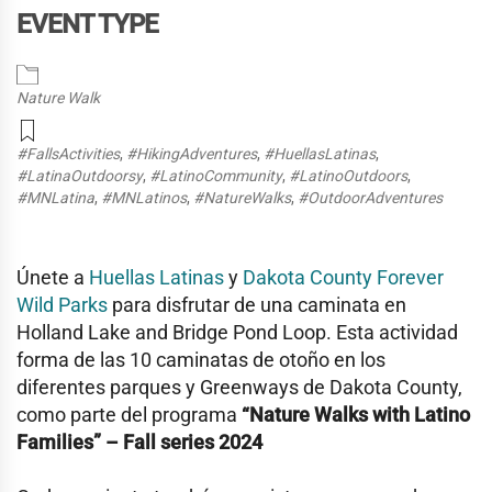
EVENT TYPE
Nature Walk
#FallsActivities
,
#HikingAdventures
,
#HuellasLatinas
,
#LatinaOutdoorsy
,
#LatinoCommunity
,
#LatinoOutdoors
,
#MNLatina
,
#MNLatinos
,
#NatureWalks
,
#OutdoorAdventures
Únete a
Huellas Latinas
y
Dakota County Forever
Wild Parks
para disfrutar de una caminata en
Holland Lake and Bridge Pond Loop
. Esta actividad
forma de las 10 caminatas de otoño en los
diferentes parques y Greenways de Dakota County,
como parte del programa
“Nature Walks with Latino
Families” – Fall series 2024