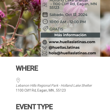
WHERE
Lebanon Hills Regional Park - Holland Lake Shelter
1100 Cliff Rd, Eagan, MN , 55123
EVENT TYPE