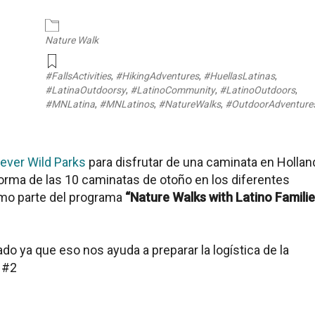
endar
iCalendar
Office 365
Nature Walk
#FallsActivities
,
#HikingAdventures
,
#HuellasLatinas
,
#LatinaOutdoorsy
,
#LatinoCommunity
,
#LatinoOutdoors
,
#MNLatina
,
#MNLatinos
,
#NatureWalks
,
#OutdoorAdventure
ever Wild Parks
para disfrutar de una caminata en
Hollan
 forma de las 10 caminatas de otoño en los diferentes
mo parte del programa
“Nature Walks with Latino Familie
do ya que eso nos ayuda a preparar la logística de la
a #2