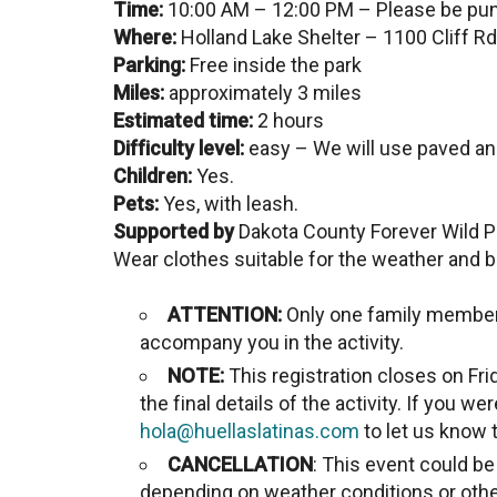
Time:
10:00 AM – 12:00 PM – Please be pun
Where:
Holland Lake Shelter – 1100 Cliff R
Parking:
Free inside the park
Miles:
approximately 3 miles
Estimated time:
2 hours
Difficulty level:
easy – We will use paved and 
Children:
Yes.
Pets:
Yes, with leash.
Supported by
Dakota County Forever Wild P
Wear clothes suitable for the weather and b
ATTENTION:
Only one family member 
accompany you in the activity.
NOTE:
This registration closes on Fri
the final details of the activity. If you w
hola@huellaslatinas.com
to let us know t
CANCELLATION
: This event could b
depending on weather conditions or oth