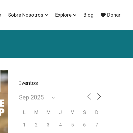
e
Sobre Nosotros
Explore
Blog
Donar
Eventos
L
M
M
J
V
S
D
1
2
3
4
5
6
7