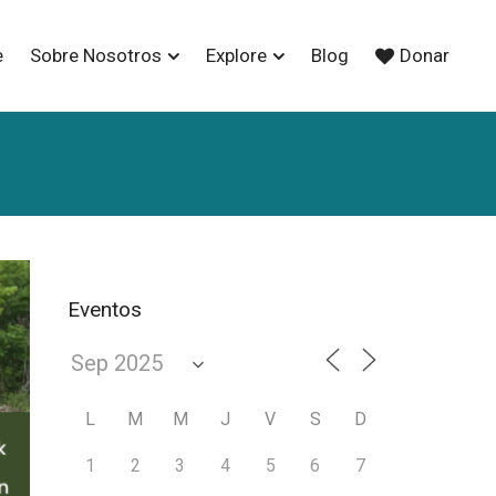
e
Sobre Nosotros
Explore
Blog
Donar
Eventos
L
M
M
J
V
S
D
1
2
3
4
5
6
7