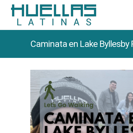
Caminata en Lake Byllesby 