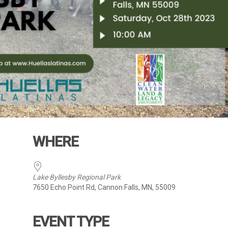
WHERE
Lake Byllesby Regional Park
7650 Echo Point Rd, Cannon Falls, MN, 55009
EVENT TYPE