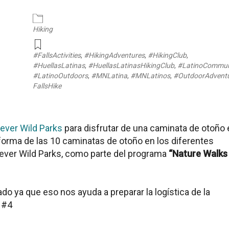
endar
iCalendar
Office 365
Hiking
#FallsActivities
,
#HikingAdventures
,
#HikingClub
,
#HuellasLatinas
,
#HuellasLatinasHikingClub
,
#LatinoCommun
#LatinoOutdoors
,
#MNLatina
,
#MNLatinos
,
#OutdoorAdvent
FallsHike
ever Wild Parks
para disfrutar de una caminata de otoño 
 forma de las 10 caminatas de otoño en los diferentes
ever Wild Parks, como parte del programa
“Nature Walks
do ya que eso nos ayuda a preparar la logística de la
a #4