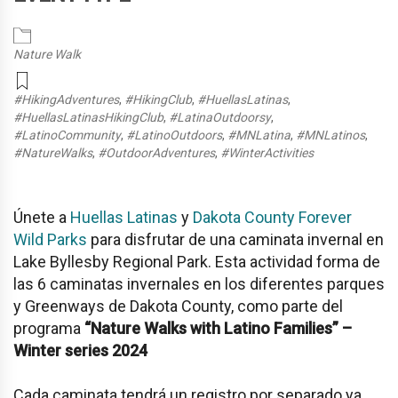
Nature Walk
#HikingAdventures
,
#HikingClub
,
#HuellasLatinas
,
#HuellasLatinasHikingClub
,
#LatinaOutdoorsy
,
#LatinoCommunity
,
#LatinoOutdoors
,
#MNLatina
,
#MNLatinos
,
#NatureWalks
,
#OutdoorAdventures
,
#WinterActivities
Únete a
Huellas Latinas
y
Dakota County Forever
Wild Parks
para disfrutar de una caminata invernal en
L
ake Byllesby Regional Park
. Esta actividad forma de
las 6 caminatas invernales en los diferentes parques
y Greenways de Dakota County, como parte del
programa
“Nature Walks with Latino Families” –
Winter series 2024
Cada caminata tendrá un registro por separado ya