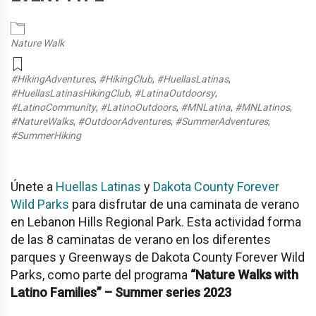
Nature Walk
#HikingAdventures
,
#HikingClub
,
#HuellasLatinas
,
#HuellasLatinasHikingClub
,
#LatinaOutdoorsy
,
#LatinoCommunity
,
#LatinoOutdoors
,
#MNLatina
,
#MNLatinos
,
#NatureWalks
,
#OutdoorAdventures
,
#SummerAdventures
,
#SummerHiking
Únete a
Huellas Latinas
y
Dakota County Forever
Wild Parks
para disfrutar de una caminata de verano
en
Lebanon Hills Regional Park
. Esta actividad forma
de las 8 caminatas de verano en los diferentes
parques y Greenways de Dakota County Forever Wild
Parks, como parte del programa
“Nature Walks with
Latino Families” – Summer series 2023