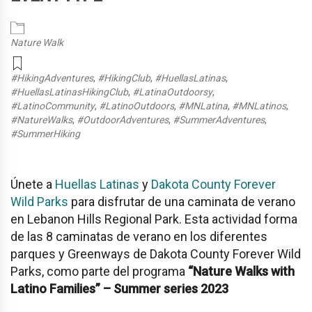
Nature Walk
#HikingAdventures
,
#HikingClub
,
#HuellasLatinas
,
#HuellasLatinasHikingClub
,
#LatinaOutdoorsy
,
#LatinoCommunity
,
#LatinoOutdoors
,
#MNLatina
,
#MNLatinos
,
#NatureWalks
,
#OutdoorAdventures
,
#SummerAdventures
,
#SummerHiking
Únete a
Huellas Latinas
y
Dakota County Forever
Wild Parks
para disfrutar de una caminata de verano
en
Lebanon Hills Regional Park
. Esta actividad forma
de las 8 caminatas de verano en los diferentes
parques y Greenways de Dakota County Forever Wild
Parks, como parte del programa
“Nature Walks with
Latino Families” – Summer series 2023