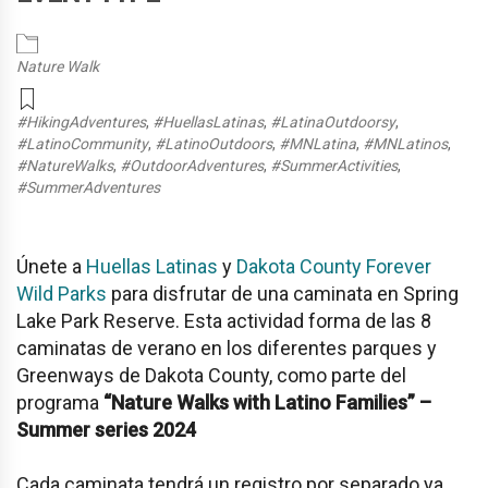
Nature Walk
#HikingAdventures
,
#HuellasLatinas
,
#LatinaOutdoorsy
,
#LatinoCommunity
,
#LatinoOutdoors
,
#MNLatina
,
#MNLatinos
,
#NatureWalks
,
#OutdoorAdventures
,
#SummerActivities
,
#SummerAdventures
Únete a
Huellas Latinas
y
Dakota County Forever
Wild Parks
para disfrutar de una caminata en Spring
Lake Park Reserve. Esta actividad forma de las 8
caminatas de verano en los diferentes parques y
Greenways de Dakota County, como parte del
programa
“Nature Walks with Latino Families” –
Summer series 2024
Cada caminata tendrá un registro por separado ya