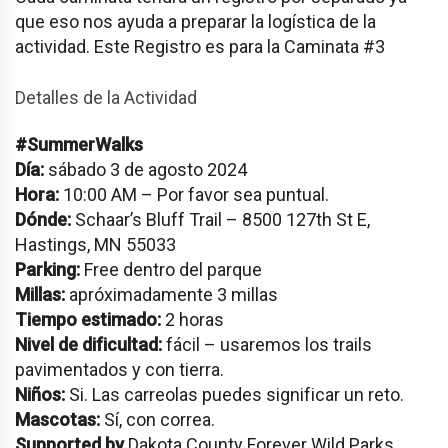
que eso nos ayuda a preparar la logística de la
actividad. Este Registro es para la Caminata #3
Detalles de la Actividad
#SummerWalks
Día:
sábado 3 de agosto 2024
Hora:
10:00 AM – Por favor sea puntual.
Dónde:
Schaar’s Bluff Trail – 8500 127th St E,
Hastings, MN 55033
Parking:
Free dentro del parque
Millas:
apróximadamente 3 millas
Tiempo estimado:
2 horas
Nivel de dificultad:
fácil – usaremos los trails
pavimentados y con tierra.
Niños:
Si. Las carreolas puedes significar un reto.
Mascotas:
Sí, con correa.
Supported by
Dakota County Forever Wild Parks.