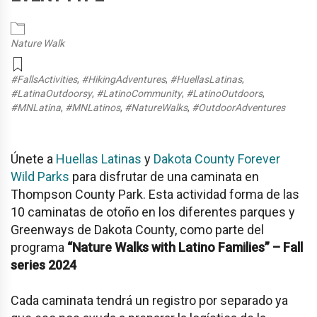
Nature Walk
#FallsActivities
,
#HikingAdventures
,
#HuellasLatinas
,
#LatinaOutdoorsy
,
#LatinoCommunity
,
#LatinoOutdoors
,
#MNLatina
,
#MNLatinos
,
#NatureWalks
,
#OutdoorAdventures
Únete a
Huellas Latinas
y
Dakota County Forever
Wild Parks
para disfrutar de una caminata en
Thompson County Park. Esta actividad forma de las
10 caminatas de otoño en los diferentes parques y
Greenways de Dakota County, como parte del
programa
“Nature Walks with Latino Families” – Fall
series 2024
Cada caminata tendrá un registro por separado ya