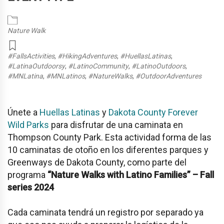
Nature Walk
#FallsActivities
,
#HikingAdventures
,
#HuellasLatinas
,
#LatinaOutdoorsy
,
#LatinoCommunity
,
#LatinoOutdoors
,
#MNLatina
,
#MNLatinos
,
#NatureWalks
,
#OutdoorAdventures
Únete a
Huellas Latinas
y
Dakota County Forever
Wild Parks
para disfrutar de una caminata en
Thompson County Park. Esta actividad forma de las
10 caminatas de otoño en los diferentes parques y
Greenways de Dakota County, como parte del
programa
“Nature Walks with Latino Families” – Fall
series 2024
Cada caminata tendrá un registro por separado ya