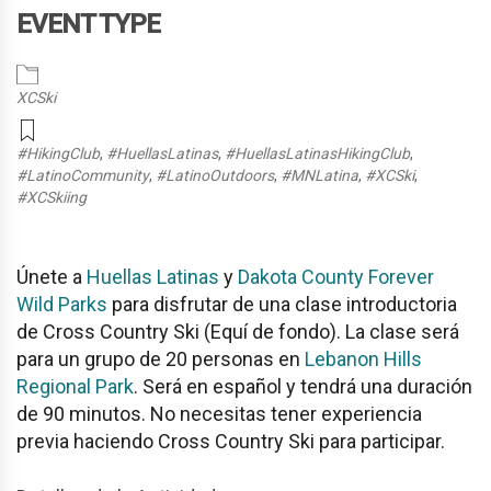
EVENT TYPE
XCSki
#HikingClub
,
#HuellasLatinas
,
#HuellasLatinasHikingClub
,
#LatinoCommunity
,
#LatinoOutdoors
,
#MNLatina
,
#XCSki
,
#XCSkiing
Únete a
Huellas Latinas
y
Dakota County Forever
Wild Parks
para disfrutar de una clase introductoria
de Cross Country Ski (Equí de fondo). La clase será
para un grupo de 20 personas en
Lebanon Hills
Regional Park
. Será en español y tendrá una duración
de 90 minutos. No necesitas tener experiencia
previa haciendo Cross Country Ski para participar.