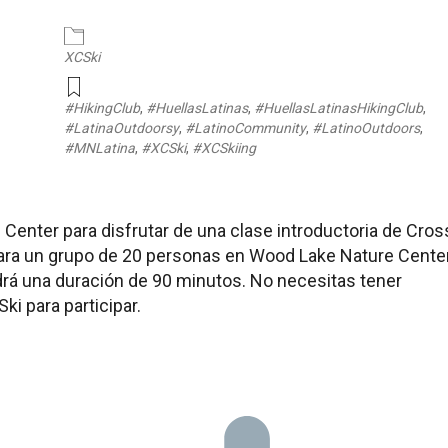
endar
iCalendar
Office 365
XCSki
#HikingClub
,
#HuellasLatinas
,
#HuellasLatinasHikingClub
,
#LatinaOutdoorsy
,
#LatinoCommunity
,
#LatinoOutdoors
,
#MNLatina
,
#XCSki
,
#XCSkiing
Center para disfrutar de una clase introductoria de Cros
 para un grupo de 20 personas en Wood Lake Nature Cente
drá una duración de 90 minutos. No necesitas tener
i para participar.