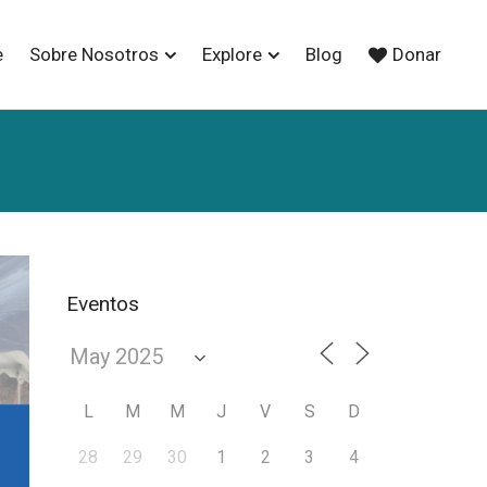
e
Sobre Nosotros
Explore
Blog
Donar
Eventos
L
M
M
J
V
S
D
28
29
30
1
2
3
4