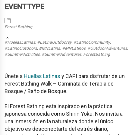
EVENT TYPE
Forest Bathing
#HuellasLatinas
,
#LatinaOutdoorsy
,
#LatinoCommunity
,
#LatinoOutdoors
,
#MNLatina
,
#MNLatinos
,
#OutdoorAdventures
,
#SummerActivities
,
#SummerAdventures
,
ForestBathing
Únete a
Huellas Latinas
y CAPI para disfrutar de un
Forest Bathing Walk – Caminata de Terapia de
Bosque / Baño de Bosque.
El Forest Bathing esta inspirado en la práctica
japonesa conocida como Shirin Yoku. Nos invita a
una inmersión en la naturaleza donde el único
objetivo es desconectarte del estrés diario,