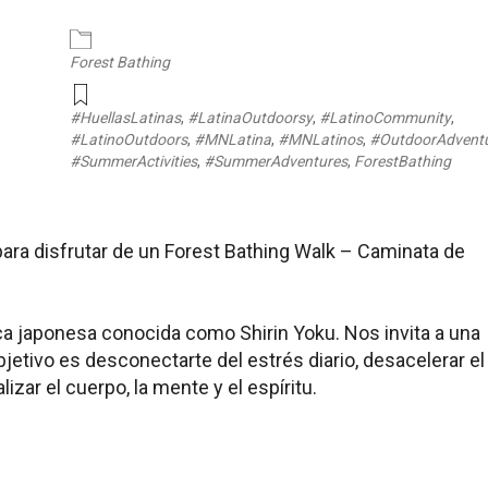
endar
iCalendar
Office 365
Forest Bathing
#HuellasLatinas
,
#LatinaOutdoorsy
,
#LatinoCommunity
,
#LatinoOutdoors
,
#MNLatina
,
#MNLatinos
,
#OutdoorAdvent
#SummerActivities
,
#SummerAdventures
,
ForestBathing
ara disfrutar de un Forest Bathing Walk – Caminata de
tica japonesa conocida como Shirin Yoku. Nos invita a una
jetivo es desconectarte del estrés diario, desacelerar el
lizar el cuerpo, la mente y el espíritu.