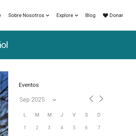
e
Sobre Nosotros
Explore
Blog
Donar
ol
Eventos
L
M
M
J
V
S
D
1
2
3
4
5
6
7