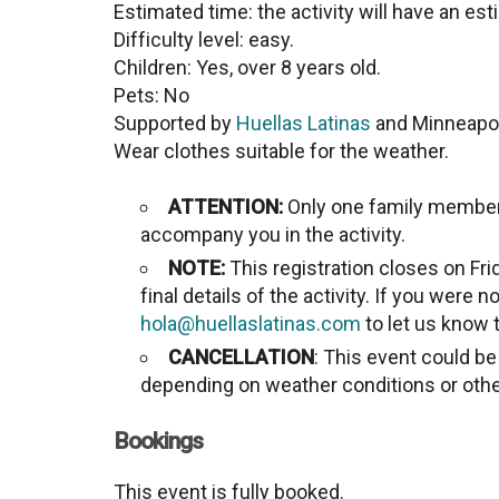
Estimated time: the activity will have an es
Difficulty level: easy.
Children: Yes, over 8 years old.
Pets: No
Supported by
Huellas Latinas
and Minneapol
Wear clothes suitable for the weather.
ATTENTION:
Only one family member 
accompany you in the activity.
NOTE:
This registration closes on Fri
final details of the activity. If you were 
hola@huellaslatinas.com
to let us know t
CANCELLATION
: This event could b
depending on weather conditions or oth
Bookings
This event is fully booked.