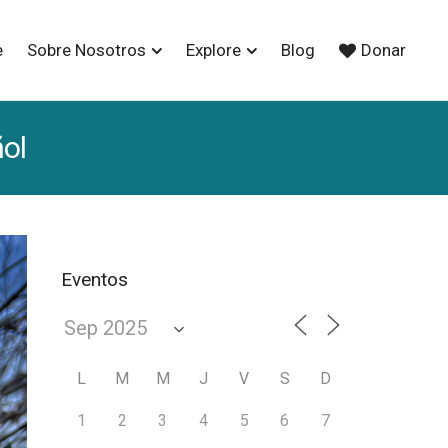
e
Sobre Nosotros
Explore
Blog
Donar
ol
Eventos
L
M
M
J
V
S
D
1
2
3
4
5
6
7