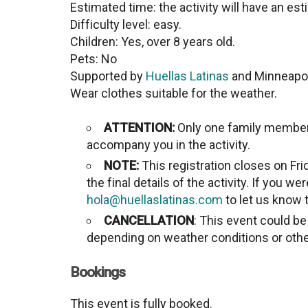
Estimated time: the activity will have an es
Difficulty level: easy.
Children: Yes, over 8 years old.
Pets: No
Supported by
Huellas Latinas
and Minneapol
Wear clothes suitable for the weather.
ATTENTION:
Only one family member 
accompany you in the activity.
NOTE:
This registration closes on Fri
the final details of the activity. If you w
hola@huellaslatinas.com
to let us know t
CANCELLATION
: This event could b
depending on weather conditions or oth
Bookings
This event is fully booked.