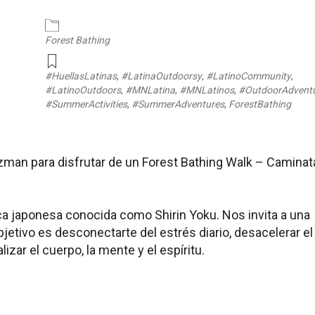
endar
iCalendar
Office 365
Forest Bathing
#HuellasLatinas
,
#LatinaOutdoorsy
,
#LatinoCommunity
,
#LatinoOutdoors
,
#MNLatina
,
#MNLatinos
,
#OutdoorAdvent
#SummerActivities
,
#SummerAdventures
,
ForestBathing
man para disfrutar de un Forest Bathing Walk – Caminat
tica japonesa conocida como Shirin Yoku. Nos invita a una
jetivo es desconectarte del estrés diario, desacelerar el
lizar el cuerpo, la mente y el espíritu.