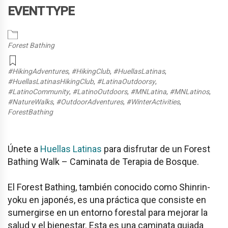
EVENT TYPE
Forest Bathing
#HikingAdventures
,
#HikingClub
,
#HuellasLatinas
,
#HuellasLatinasHikingClub
,
#LatinaOutdoorsy
,
#LatinoCommunity
,
#LatinoOutdoors
,
#MNLatina
,
#MNLatinos
,
#NatureWalks
,
#OutdoorAdventures
,
#WinterActivities
,
ForestBathing
Únete a
Huellas Latinas
para disfrutar de un Forest
Bathing Walk – Caminata de Terapia de Bosque.
El Forest Bathing, también conocido como Shinrin-
yoku en japonés, es una práctica que consiste en
sumergirse en un entorno forestal para mejorar la
salud y el bienestar. Esta es una caminata guiada