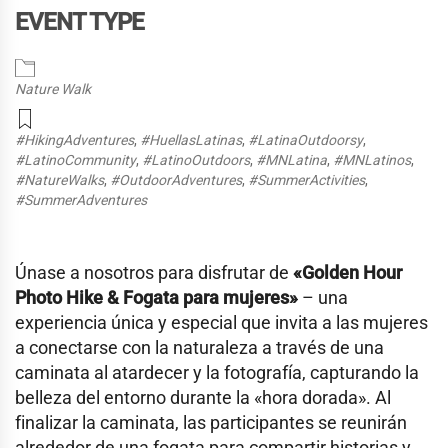
EVENT TYPE
Nature Walk
#HikingAdventures
,
#HuellasLatinas
,
#LatinaOutdoorsy
,
#LatinoCommunity
,
#LatinoOutdoors
,
#MNLatina
,
#MNLatinos
,
#NatureWalks
,
#OutdoorAdventures
,
#SummerActivities
,
#SummerAdventures
Únase a nosotros para disfrutar de
«
Golden Hour
Photo Hike & Fogata para mujeres»
–
una
experiencia única y especial que invita a las mujeres
a conectarse con la naturaleza a través de una
caminata al atardecer y la fotografía, capturando la
belleza del entorno durante la «hora dorada». Al
finalizar la caminata, las participantes se reunirán
alrededor de una fogata para compartir historias y