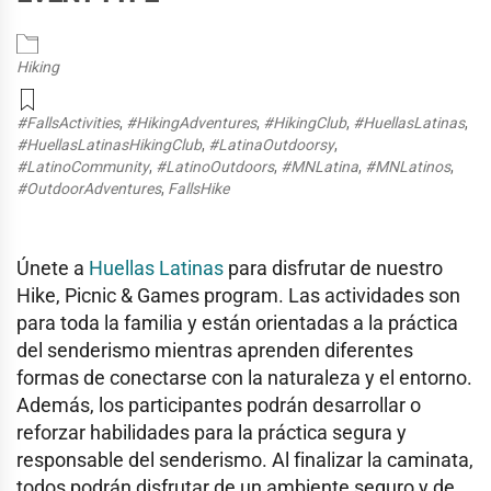
Hiking
#FallsActivities
,
#HikingAdventures
,
#HikingClub
,
#HuellasLatinas
,
#HuellasLatinasHikingClub
,
#LatinaOutdoorsy
,
#LatinoCommunity
,
#LatinoOutdoors
,
#MNLatina
,
#MNLatinos
,
#OutdoorAdventures
,
FallsHike
Únete a
Huellas Latinas
para disfrutar de nuestro
Hike, Picnic & Games program. Las actividades son
para toda la familia y están orientadas a la práctica
del senderismo mientras aprenden diferentes
formas de conectarse con la naturaleza y el entorno.
Además, los participantes podrán desarrollar o
reforzar habilidades para la práctica segura y
responsable del senderismo. Al finalizar la caminata,
todos podrán disfrutar de un ambiente seguro y de