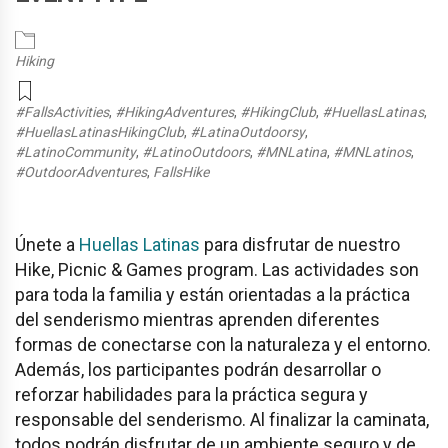
Hiking
#FallsActivities
,
#HikingAdventures
,
#HikingClub
,
#HuellasLatinas
,
#HuellasLatinasHikingClub
,
#LatinaOutdoorsy
,
#LatinoCommunity
,
#LatinoOutdoors
,
#MNLatina
,
#MNLatinos
,
#OutdoorAdventures
,
FallsHike
Únete a
Huellas Latinas
para disfrutar de nuestro
Hike, Picnic & Games program. Las actividades son
para toda la familia y están orientadas a la práctica
del senderismo mientras aprenden diferentes
formas de conectarse con la naturaleza y el entorno.
Además, los participantes podrán desarrollar o
reforzar habilidades para la práctica segura y
responsable del senderismo. Al finalizar la caminata,
todos podrán disfrutar de un ambiente seguro y de