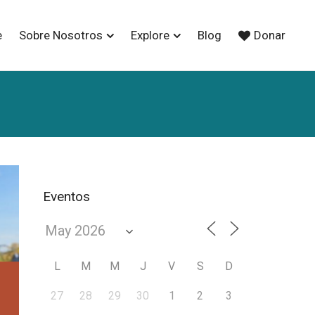
e
Sobre Nosotros
Explore
Blog
Donar
Eventos
L
M
M
J
V
S
D
27
28
29
30
1
2
3