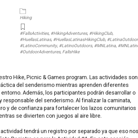
endar
iCalendar
Office 365
Hiking
#FallsActivities
,
#HikingAdventures
,
#HikingClub
,
#HuellasLatinas
,
#HuellasLatinasHikingClub
,
#LatinaOutdoo
#LatinoCommunity
,
#LatinoOutdoors
,
#MNLatina
,
#MNLatin
#OutdoorAdventures
,
FallsHike
uestro Hike, Picnic & Games program. Las actividades son
a práctica del senderismo mientras aprenden diferentes
 entorno. Además, los participantes podrán desarrollar o
 y responsable del senderismo. Al finalizar la caminata,
o y de confianza para fortalecer los lazos comunitarios
ras se divierten con juegos al aire libre.
a actividad tendrá un registro por separado ya que eso no