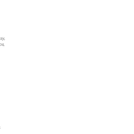
Outlook Live
rsy
,
os
,
s