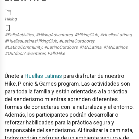
Hiking
#FallsActivities
,
#HikingAdventures
,
#HikingClub
,
#HuellasLatinas
,
#HuellasLatinasHikingClub
,
#LatinaOutdoorsy
,
#LatinoCommunity
,
#LatinoOutdoors
,
#MNLatina
,
#MNLatinos
,
#OutdoorAdventures
,
FallsHike
Únete a
Huellas Latinas
para disfrutar de nuestro
Hike, Picnic & Games program. Las actividades son
para toda la familia y están orientadas a la práctica
del senderismo mientras aprenden diferentes
formas de conectarse con la naturaleza y el entorno.
Además, los participantes podrán desarrollar o
reforzar habilidades para la práctica segura y
responsable del senderismo. Al finalizar la caminata,
todos podrán disfrutar de un ambiente seguro y de