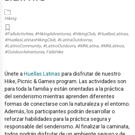
Hiking
#FallsActivities
,
#HikingAdventures
,
#HikingClub
,
#HuellasLatinas
,
#HuellasLatinasHikingClub
,
#LatinaOutdoorsy
,
#LatinoCommunity
,
#LatinoOutdoors
,
#MNLatina
,
#MNLatinos
,
#OutdoorAdventures
,
FallsHike
Únete a
Huellas Latinas
para disfrutar de nuestro
Hike, Picnic & Games program. Las actividades son
para toda la familia y están orientadas a la práctica
del senderismo mientras aprenden diferentes
formas de conectarse con la naturaleza y el entorno.
Además, los participantes podrán desarrollar o
reforzar habilidades para la práctica segura y
responsable del senderismo. Al finalizar la caminata,
todos podrán disfrutar de un ambiente seguro y de