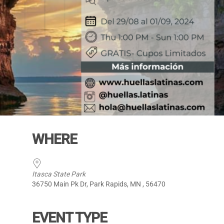
WHERE
Itasca State Park
36750 Main Pk Dr, Park Rapids, MN , 56470
EVENT TYPE