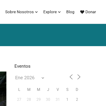
Sobre Nosotros
Explore
Blog
Donar
Eventos
L
M
M
J
V
S
D
27
28
29
30
31
1
2