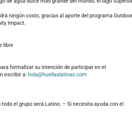
lago de agua dulce más grande del mundo, el lago Superior
drá ningún costo, gracias al aporte del programa Outdoo
ity Impact.
:
 libre
ara formalizar su intención de participar en el
 escribir a:
hola@huellaslatinas.com
 todo el grupo será Latino. – Si necesita ayuda con el