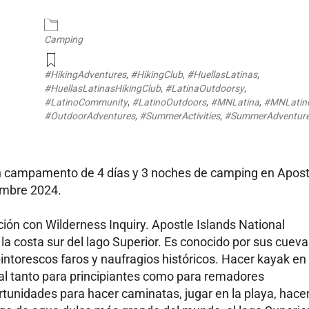
endar
iCalendar
Office 365
Camping
#HikingAdventures
,
#HikingClub
,
#HuellasLatinas
,
#HuellasLatinasHikingClub
,
#LatinaOutdoorsy
,
#LatinoCommunity
,
#LatinoOutdoors
,
#MNLatina
,
#MNLatin
#OutdoorAdventures
,
#SummerActivities
,
#SummerAdventur
un campamento de 4 días y 3 noches de camping en
Apost
embre 2024.
ón con Wilderness Inquiry. Apostle Islands National
la costa sur del lago Superior. Es conocido por sus cuev
intorescos faros y naufragios históricos. Hacer kayak en 
eal tanto para principiantes como para remadores
nidades para hacer caminatas, jugar en la playa, hace