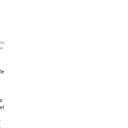
Outlook Live
os
,
es
le
as
el
r