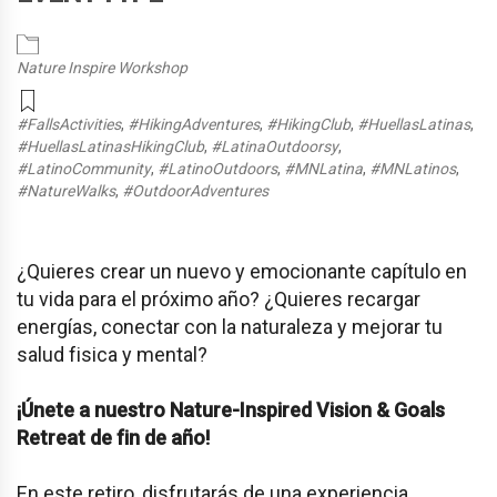
Nature Inspire Workshop
#FallsActivities
,
#HikingAdventures
,
#HikingClub
,
#HuellasLatinas
,
#HuellasLatinasHikingClub
,
#LatinaOutdoorsy
,
#LatinoCommunity
,
#LatinoOutdoors
,
#MNLatina
,
#MNLatinos
,
#NatureWalks
,
#OutdoorAdventures
¿Quieres crear un nuevo y emocionante capítulo en
tu vida para el próximo año? ¿Quieres recargar
energías, conectar con la naturaleza y mejorar tu
salud fisica y mental?
¡Únete a nuestro Nature-Inspired Vision & Goals
Retreat de fin de año!
En este retiro, disfrutarás de una experiencia