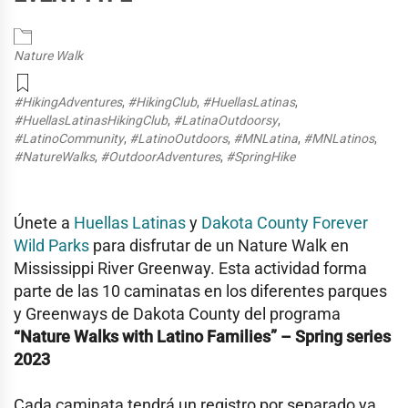
Nature Walk
#HikingAdventures
,
#HikingClub
,
#HuellasLatinas
,
#HuellasLatinasHikingClub
,
#LatinaOutdoorsy
,
#LatinoCommunity
,
#LatinoOutdoors
,
#MNLatina
,
#MNLatinos
,
#NatureWalks
,
#OutdoorAdventures
,
#SpringHike
Únete a
Huellas Latinas
y
Dakota County Forever
Wild Parks
para disfrutar de un Nature Walk en
Mississippi River Greenway
. Esta actividad forma
parte de las 10 caminatas en los diferentes parques
y Greenways de Dakota County del programa
“Nature Walks with Latino Families” – Spring series
2023
Cada caminata tendrá un registro por separado ya