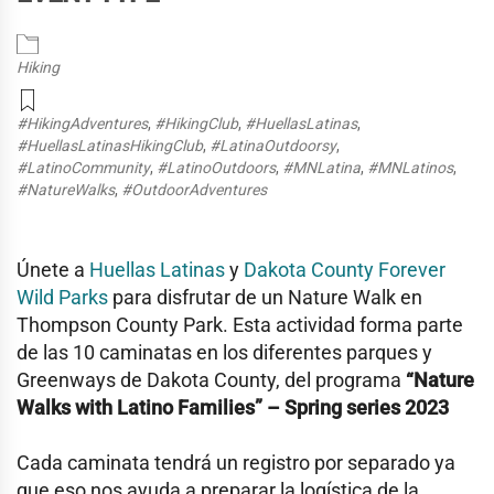
Hiking
#HikingAdventures
,
#HikingClub
,
#HuellasLatinas
,
#HuellasLatinasHikingClub
,
#LatinaOutdoorsy
,
#LatinoCommunity
,
#LatinoOutdoors
,
#MNLatina
,
#MNLatinos
,
#NatureWalks
,
#OutdoorAdventures
Únete a
Huellas Latinas
y
Dakota County Forever
Wild Parks
para disfrutar de un Nature Walk en
Thompson County Park. Esta actividad forma parte
de las 10 caminatas en los diferentes parques y
Greenways de Dakota County, del programa
“Nature
Walks with Latino Families” – Spring series 2023
Cada caminata tendrá un registro por separado ya
que eso nos ayuda a preparar la logística de la