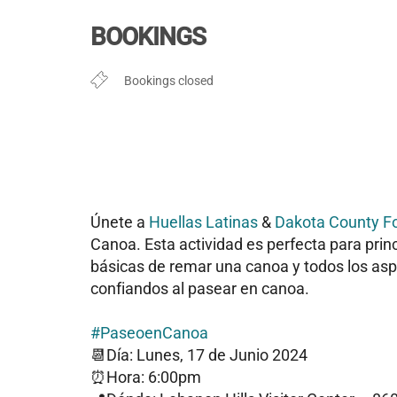
Descargar ICS
Google Cal
BOOKINGS
Bookings closed
Únete a
Huellas Latinas
&
Dakota County Fo
Canoa. Esta actividad es perfecta para prin
básicas de remar una canoa y todos los as
confiandos al pasear en canoa.
#PaseoenCanoa
📆Día: Lunes, 17 de Junio 2024
⏰Hora: 6:00pm