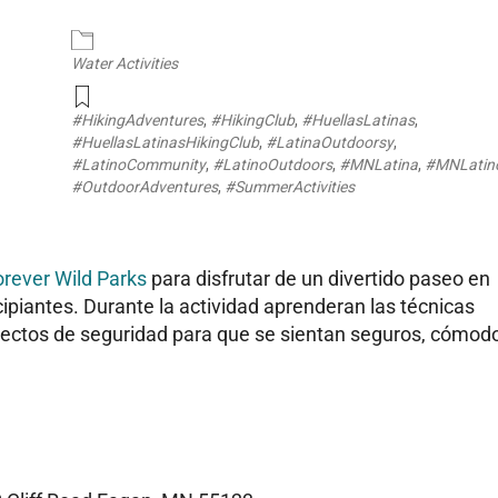
endar
iCalendar
Office 365
Water Activities
#HikingAdventures
,
#HikingClub
,
#HuellasLatinas
,
#HuellasLatinasHikingClub
,
#LatinaOutdoorsy
,
#LatinoCommunity
,
#LatinoOutdoors
,
#MNLatina
,
#MNLatin
#OutdoorAdventures
,
#SummerActivities
rever Wild Parks
para disfrutar de un divertido paseo en
cipiantes. Durante la actividad aprenderan las técnicas
pectos de seguridad para que se sientan seguros, cómod