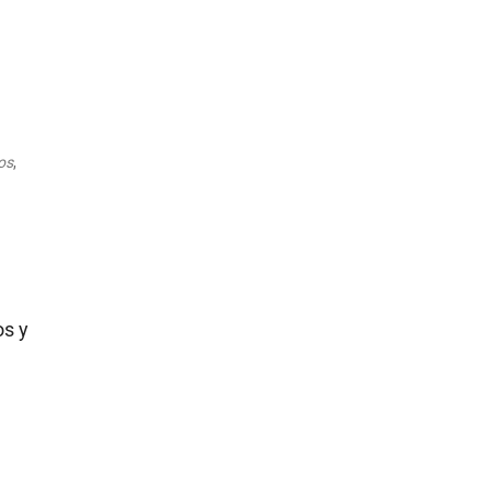
Outlook Live
os
,
os y