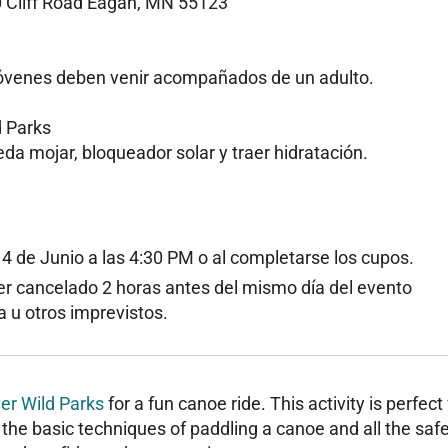
0 Cliff Road Eagan, MN 55123
 jóvenes deben venir acompañados de un adulto.
d Parks
da mojar, bloqueador solar y traer hidratación.
 14 de Junio a las 4:30 PM o al completarse los cupos.
er cancelado 2 horas antes del mismo día del evento
 u otros imprevistos.
er Wild Parks
for a fun canoe ride. This activity is perfect 
n the basic techniques of paddling a canoe and all the saf