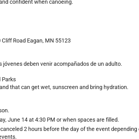
e and confident when canoeing.
0 Cliff Road Eagan, MN 55123
os jóvenes deben venir acompañados de un adulto.
d Parks
 and that can get wet, sunscreen and bring hydration.
son.
iday, June 14 at 4:30 PM or when spaces are filled.
 canceled 2 hours before the day of the event depending
events.