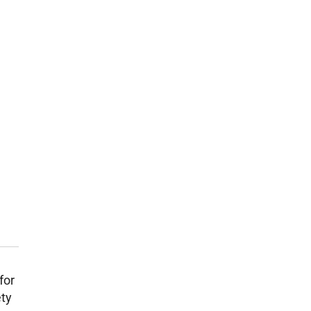
for
ety