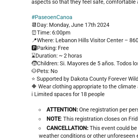
aspects so that they feel safe, comfortabl
#PaseoenCanoa
📆Day: Monday, June 17th 2024
⏰Time: 6:00pm
📍Where: Lebanon Hills Visitor Center – 86
🅿️Parking: Free
⌛️Duration: ~ 2 horas
🧒Children: Si. Mayores de 5 años. Todos l
🐶Pets: No
⭐️ Supported by Dakota County Forever Wil
🔶 Wear clothing appropriate to the climate
ℹ️ Limited spaces for 18 people
ATTENTION:
One registration per per
NOTE
: This registration closes on Fr
CANCELLATION:
This event could be
weather conditions or other unforeseen 