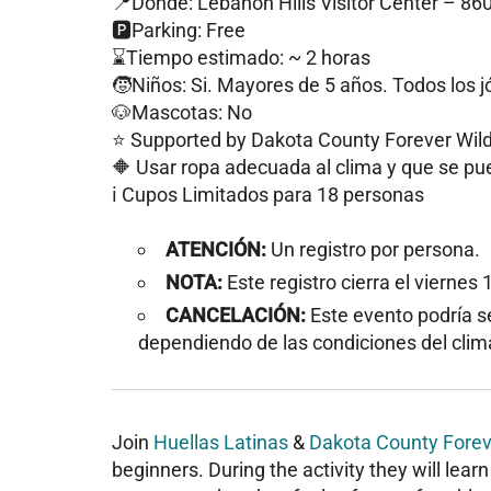
📍Dónde: Lebanon Hills Visitor Center – 86
🅿️Parking: Free
⌛️Tiempo estimado: ~ 2 horas
🧒Niños: Si. Mayores de 5 años. Todos los
🐶Mascotas: No
⭐️ Supported by Dakota County Forever Wil
🔶 Usar ropa adecuada al clima y que se pue
ℹ️ Cupos Limitados para 18 personas
ATENCIÓN:
Un registro por persona.
NOTA:
Este registro cierra el viernes
CANCELACIÓN:
Este evento podría s
dependiendo de las condiciones del clima
Join
Huellas Latinas
&
Dakota County Forev
beginners. During the activity they will lear