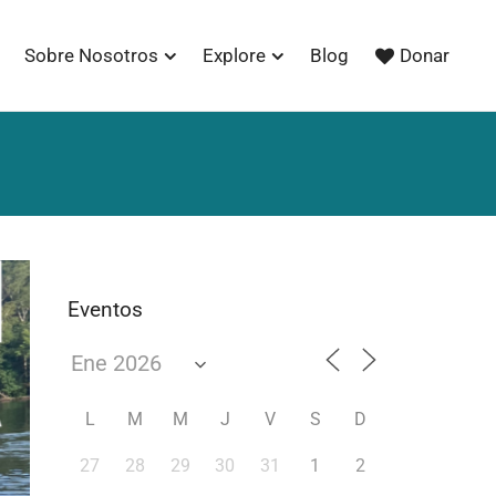
Sobre Nosotros
Explore
Blog
Donar
Eventos
L
M
M
J
V
S
D
27
28
29
30
31
1
2