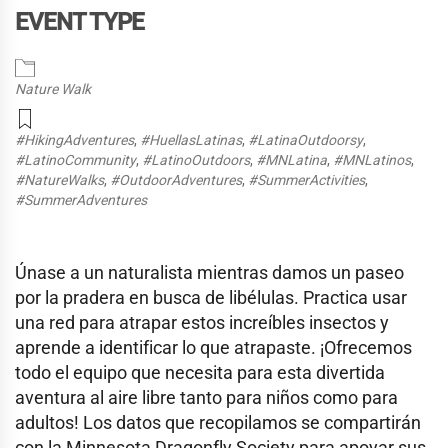
EVENT TYPE
Nature Walk
#HikingAdventures
,
#HuellasLatinas
,
#LatinaOutdoorsy
,
#LatinoCommunity
,
#LatinoOutdoors
,
#MNLatina
,
#MNLatinos
,
#NatureWalks
,
#OutdoorAdventures
,
#SummerActivities
,
#SummerAdventures
Únase a un naturalista mientras damos un paseo
por la pradera en busca de libélulas. Practica usar
una red para atrapar estos increíbles insectos y
aprende a identificar lo que atrapaste. ¡Ofrecemos
todo el equipo que necesita para esta divertida
aventura al aire libre tanto para niños como para
adultos! Los datos que recopilamos se compartirán
con la Minnesota Dragonfly Society para apoyar sus