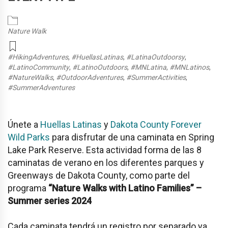
Nature Walk
#HikingAdventures
,
#HuellasLatinas
,
#LatinaOutdoorsy
,
#LatinoCommunity
,
#LatinoOutdoors
,
#MNLatina
,
#MNLatinos
,
#NatureWalks
,
#OutdoorAdventures
,
#SummerActivities
,
#SummerAdventures
Únete a
Huellas Latinas
y
Dakota County Forever
Wild Parks
para disfrutar de una caminata en Spring
Lake Park Reserve. Esta actividad forma de las 8
caminatas de verano en los diferentes parques y
Greenways de Dakota County, como parte del
programa
“Nature Walks with Latino Families” –
Summer series 2024
Cada caminata tendrá un registro por separado ya