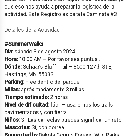
que eso nos ayuda a preparar la logística de la
actividad. Este Registro es para la Caminata #3
Detalles de la Actividad
#SummerWalks
Día:
sábado 3 de agosto 2024
Hora:
10:00 AM – Por favor sea puntual.
Dónde:
Schaar’s Bluff Trail – 8500 127th St E,
Hastings, MN 55033
Parking:
Free dentro del parque
Millas:
apróximadamente 3 millas
Tiempo estimado:
2 horas
Nivel de dificultad:
fácil – usaremos los trails
pavimentados y con tierra.
Niños:
Si. Las carreolas puedes significar un reto.
Mascotas:
Sí, con correa.
Supported by
Dakota County Forever Wild Parks.