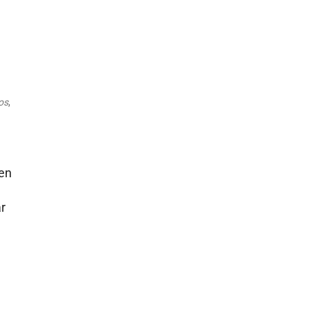
Outlook Live
os
,
en
r