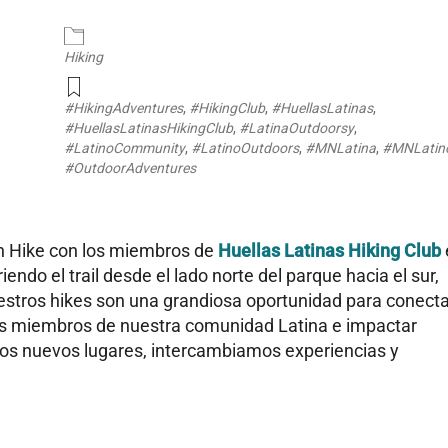
endar
iCalendar
Office 365
Hiking
#HikingAdventures
,
#HikingClub
,
#HuellasLatinas
,
#HuellasLatinasHikingClub
,
#LatinaOutdoorsy
,
#LatinoCommunity
,
#LatinoOutdoors
,
#MNLatina
,
#MNLatin
#OutdoorAdventures
un Hike con los miembros de
Huellas Latinas Hiking Club
endo el trail desde el lado norte del parque hacia el sur,
uestros hikes son una grandiosa oportunidad para conecta
ros miembros de nuestra comunidad Latina e impactar
os nuevos lugares, intercambiamos experiencias y