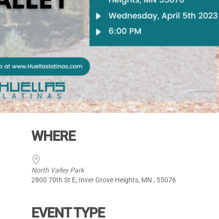
WHERE
North Valley Park
2800 70th St E, Inver Grove Heights, MN , 55076
EVENT TYPE