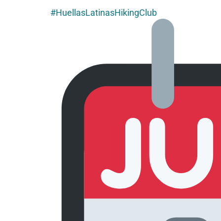
#HuellasLatinasHikingClub