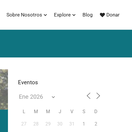
Sobre Nosotros
Explore
Blog
Donar
Eventos
L
M
M
J
V
S
D
27
28
29
30
31
1
2