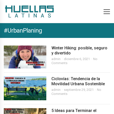
#UrbanPlaning
Winter Hiking: posible, seguro
y divertido
admin
diciembre 6, 2021
No
Comments
Ciclovías: Tendencia de la
Movilidad Urbana Sostenible
admin
septiembre 29, 2021
No
Comments
5 Ideas para Terminar el