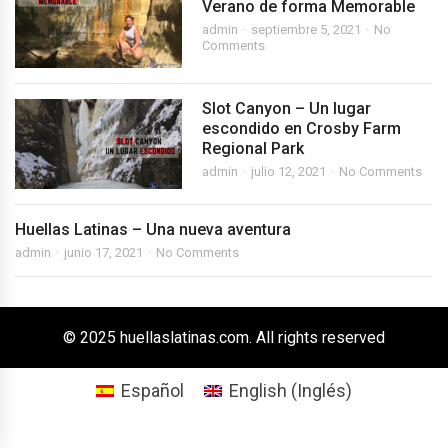
Verano de forma Memorable
admin
septiembre 5, 2021
No
Comments
Slot Canyon – Un lugar
escondido en Crosby Farm
Regional Park
admin
julio 12, 2021
No Comments
Huellas Latinas – Una nueva aventura
admin
junio 17, 2021
No Comments
© 2025 huellaslatinas.com. All rights reserved
Español
English
(
Inglés
)