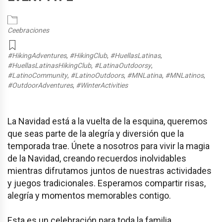
Ceebraciones
#HikingAdventures
,
#HikingClub
,
#HuellasLatinas
,
#HuellasLatinasHikingClub
,
#LatinaOutdoorsy
,
#LatinoCommunity
,
#LatinoOutdoors
,
#MNLatina
,
#MNLatinos
,
#OutdoorAdventures
,
#WinterActivities
La Navidad está a la vuelta de la esquina, queremos
que seas parte de la alegría y diversión que la
temporada trae. Únete a nosotros para vivir la magia
de la Navidad, creando recuerdos inolvidables
mientras difrutamos juntos de nuestras actividades
y juegos tradicionales. Esperamos compartir risas,
alegría y momentos memorables contigo.
Esta es un celebración para toda la familia.