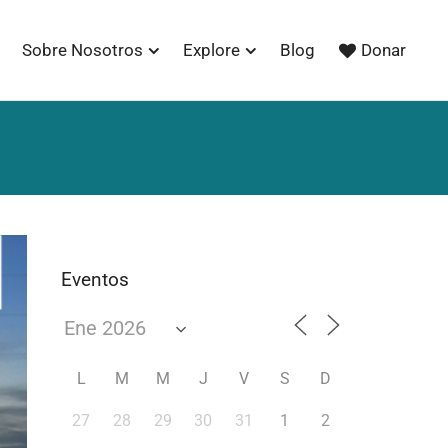
Sobre Nosotros
Explore
Blog
Donar
Eventos
L
M
M
J
V
S
D
27
28
29
30
31
1
2