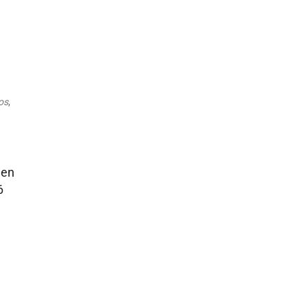
Outlook Live
os
,
 en
6