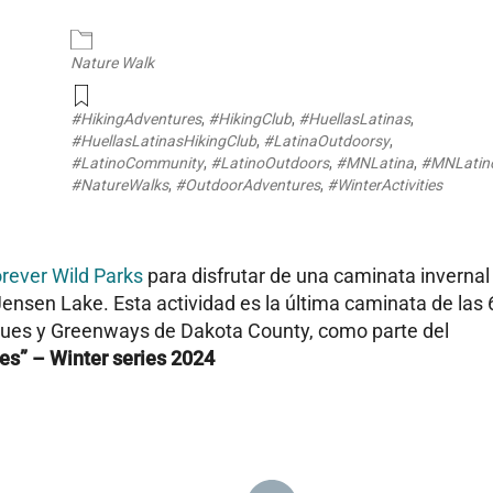
endar
iCalendar
Office 365
Nature Walk
#HikingAdventures
,
#HikingClub
,
#HuellasLatinas
,
#HuellasLatinasHikingClub
,
#LatinaOutdoorsy
,
#LatinoCommunity
,
#LatinoOutdoors
,
#MNLatina
,
#MNLatin
#NatureWalks
,
#OutdoorAdventures
,
#WinterActivities
rever Wild Parks
para disfrutar de una caminata invernal
ensen Lake. Esta actividad es la última caminata de las 
rques y Greenways de Dakota County, como parte del
es” – Winter series 2024