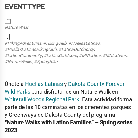
EVENT TYPE
Nature Walk
#HikingAdventures
,
#HikingClub
,
#HuellasLatinas
,
#HuellasLatinasHikingClub
,
#LatinaOutdoorsy
,
#LatinoCommunity
,
#LatinoOutdoors
,
#MNLatina
,
#MNLatinos
,
#NatureWalks
,
#SpringHike
Únete a
Huellas Latinas
y
Dakota County Forever
Wild Parks
para disfrutar de un Nature Walk en
Whitetail Woods Regional Park
. Esta actividad forma
parte de las 10 caminatas en los diferentes parques
y Greenways de Dakota County del programa
“Nature Walks with Latino Families” – Spring series
2023