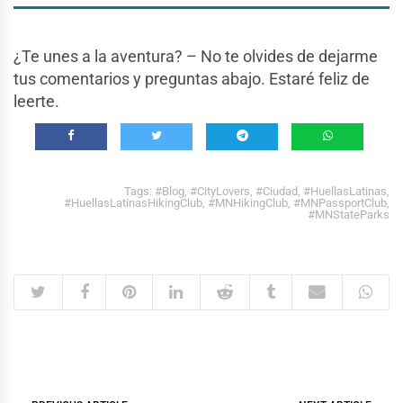
¿Te unes a la aventura? – No te olvides de dejarme
tus comentarios y preguntas abajo. Estaré feliz de
leerte.
Tags:
#Blog
,
#CityLovers
,
#Ciudad
,
#HuellasLatinas
,
#HuellasLatinasHikingClub
,
#MNHikingClub
,
#MNPassportClub
,
#MNStateParks